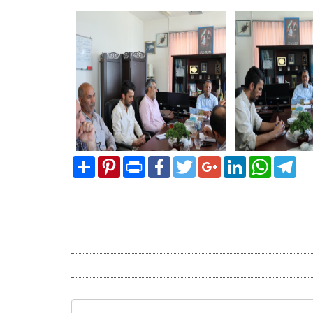
Share
Pinterest
Print
Facebook
Twitter
Google+
LinkedIn
WhatsA
Tel