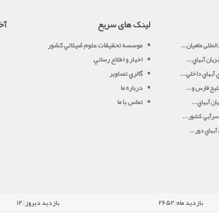
لینک های سریع
آخ
موسسه تحقيقات علوم شيلاتي کشور
لمللی ماهیان...
اخبار و اطلاع رساني
زيان آبهاي...
گالري تصاوير
آبهاي داخلي...
درباره ما
يج فارس و...
تماس با ما
ان آبهاي...
سرآبي کشور...
بهاي دور...
بازدید ماه:
2652
بازدید دیروز:
12