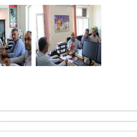
pp
egram