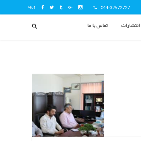
ورود
044-32572727
منوی
 انتشارات
تماس با ما
کاربری
اخبار
و
اطلاع
رسانی